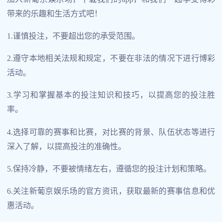
带来的乐趣和生活方式吧！
1.谨慎投注，不要超出您的承受范围。
2.遵守本地相关法规和规定，不要在非法的情况下进行博彩
活动。
3.学习和掌握基本的投注知识和技巧，以提高您的投注胜
率。
4.选择可靠的赛事和比赛，对比赛的背景、队伍状态等进行
深入了解，以提高投注的准确性。
5.保持冷静，不要被情绪左右，遵循您的投注计划和策略。
6.关注新葡京娱乐场的官方资讯，获取最新的赛事信息和优
惠活动。