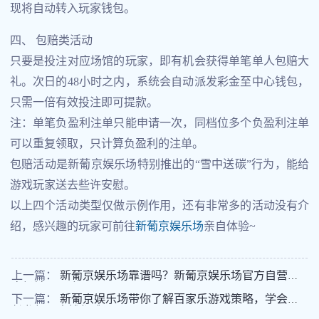
现将自动转入玩家钱包。
四、 包赔类活动
只要是投注对应场馆的玩家，即有机会获得单笔单人包赔大
礼。次日的48小时之内，系统会自动派发彩金至中心钱包，
只需一倍有效投注即可提款。
注：单笔负盈利注单只能申请一次，同档位多个负盈利注单
可以重复领取，只计算负盈利的注单。
包赔活动是新葡京娱乐场特别推出的“雪中送碳”行为，能给
游戏玩家送去些许安慰。
以上四个活动类型仅做示例作用，还有非常多的活动没有介
绍，感兴趣的玩家可前往
新葡京娱乐场
亲自体验~
上一篇：
新葡京娱乐场靠谱吗？新葡京娱乐场官方自营体
育场馆是哪个？
下一篇：
新葡京娱乐场带你了解百家乐游戏策略，学会追
长龙想不赢钱都难